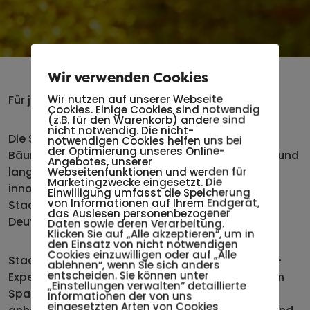
Wir verwenden Cookies
Wir nutzen auf unserer Webseite
Für jeden Eisenstädter einen Baum!
Cookies. Einige Cookies sind notwendig
(z.B. für den Warenkorb) andere sind
nicht notwendig. Die nicht-
Die Stadt Eisenstadt ist sich der Bedeutung der
notwendigen Cookies helfen uns bei
der Optimierung unseres Online-
Bäume und der Besonderheit in der Behandlung und
Angebotes, unserer
langfristigen Planung bewusst. Mit seinem
Webseitenfunktionen und werden für
Marketingzwecke eingesetzt. Die
innovativen Stadtbaumkonzept übernimmt die
Einwilligung umfasst die Speicherung
von Informationen auf Ihrem Endgerät,
Stadt eine Vorreiterrolle in Österreich und in
das Auslesen personenbezogener
Deutschland.
Daten sowie deren Verarbeitung.
Klicken Sie auf „Alle akzeptieren“, um in
den Einsatz von nicht notwendigen
Cookies einzuwilligen oder auf „Alle
Stadtgärtner und „Natur im Garten Burgenland“-
ablehnen“, wenn Sie sich anders
entscheiden. Sie können unter
Experte Stefan Ferschich nimmt uns mit auf einen
„Einstellungen verwalten“ detaillierte
Spaziergang durch den Schlosspark und erklärt
Informationen der von uns
eingesetzten Arten von Cookies