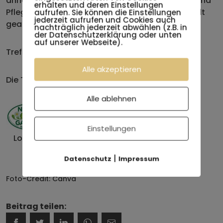
anhand von Beispielen, worauf bei der Planung und
erhalten und deren Einstellungen
Pflege von öffentlichen Grünräumen in Eisenstadt
aufrufen. Sie können die Einstellungen
jederzeit aufrufen und Cookies auch
geachtet wird.
nachträglich jederzeit abwählen (z.B. in
der Datenschutzerklärung oder unten
auf unserer Webseite).
Treffpunkt: Teich beim Leopoldinentempel
Alle akzeptieren
Die Teilnahme ist kostenlos!
Alle ablehnen
Einstellungen
Logoleiste Natur im Garten – 1
|
Datenschutz
Impressum
Foto-Credit: Canva
Beitrag teilen: