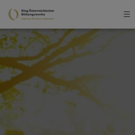
Zum Hauptinhalt springen
Über uns
Team des Generalsekretariats
Mitglieder
Leitsätze
Kontakt
Bildung vor Ort
Aktuelles
Veranstaltungen
Angebote und Projekte