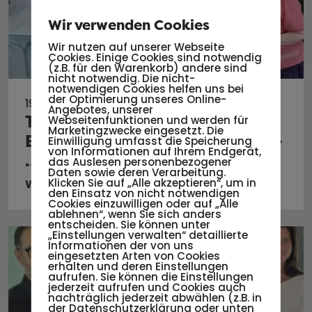
Wir verwenden Cookies
Wir nutzen auf unserer Webseite
Cookies. Einige Cookies sind notwendig
(z.B. für den Warenkorb) andere sind
nicht notwendig. Die nicht-
notwendigen Cookies helfen uns bei
der Optimierung unseres Online-
19.06.2026
Angebotes, unserer
The Power of Non-formal
Webseitenfunktionen und werden für
Marketingzwecke eingesetzt. Die
Education: Ring goes Erasmus+
Einwilligung umfasst die Speicherung
von Informationen auf Ihrem Endgerät,
…
das Auslesen personenbezogener
Daten sowie deren Verarbeitung.
Klicken Sie auf „Alle akzeptieren“, um in
Weiterlesen
den Einsatz von nicht notwendigen
Cookies einzuwilligen oder auf „Alle
ablehnen“, wenn Sie sich anders
entscheiden. Sie können unter
„Einstellungen verwalten“ detaillierte
Informationen der von uns
eingesetzten Arten von Cookies
erhalten und deren Einstellungen
aufrufen. Sie können die Einstellungen
jederzeit aufrufen und Cookies auch
nachträglich jederzeit abwählen (z.B. in
der Datenschutzerklärung oder unten