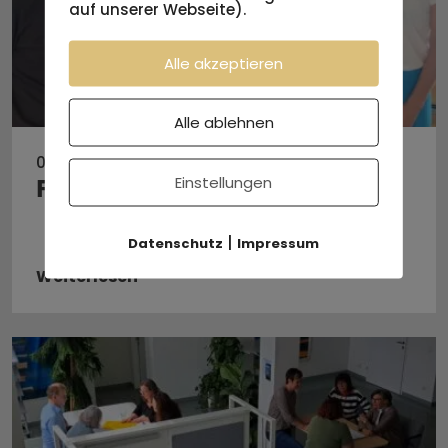
auf unserer Webseite).
Alle akzeptieren
Alle ablehnen
03.06.2026
Einstellungen
Frieden ohne Gewalt
|
Datenschutz
Impressum
Weiterlesen