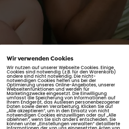
Wir verwenden Cookies
Wir nutzen auf unserer Webseite Cookies. Einige
Cookies sind notwendig (z.B. für den Warenkorb)
andere sind nicht notwendig. Die nicht-
notwendigen Cookies helfen uns bei der
Optimierung unseres Online-Angebotes, unserer
Webseitenfunktionen und werden für
Marketingzwecke eingesetzt. Die Einwilligung
umfasst die Speicherung von Informationen auf
ng zwischen Grund (Situation, Handlung) und
Ihrem Endgerät, das Auslesen personenbezogener
Daten sowie deren Verarbeitung. Klicken Sie auf
der Welt erfahren Kinder zwangsläufig
„Alle akzeptieren“, um in den Einsatz von nicht
notwendigen Cookies einzuwilligen oder auf „Alle
erliche, persönliche oder von außen gesetzte
ablehnen“, wenn Sie sich anders entscheiden. Sie
dabei manchmal herausfordernd sein liebevoll und
können unter „Einstellungen verwalten“ detaillierte
Informationen der von uns eingesetzten Arten von