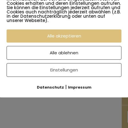
den notwendigen inneren Halt,- und
Cookies erhalten und deren Einstellungen aufrufen.
kungen zu ermöglichen. Bei diesem Elternabend
Sie können die Einstellungen jederzeit aufrufen und
Cookies auch nachträglich jederzeit abwählen (z.B.
Thema genauer beleuchten und Ihnen einige
in der Datenschutzerklärung oder unten auf
unserer Webseite).
e dazu beitragen können damit mehr Leichtigkeit
Alle akzeptieren
die Möglichkeit zur Beantwortung noch offener
Alle ablehnen
Einstellungen
|
Datenschutz
Impressum