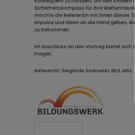
konsequent zu handeln, um den Kindern 
Sicherheitskompass für ihre Weltentdec
möchte die Referentin mit Ihnen dieses 
Impulse und Ideen an die Hand geben, di
zu bekommen.
Im Anschluss an den Vortrag bietet sich 
Fragen.
Referentin: Sieglinde Sadowski, BEd, MSc