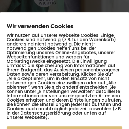
Wir verwenden Cookies
Wir nutzen auf unserer Webseite Cookies. Einige
Cookies sind notwendig (z.B. für den Warenkorb)
andere sind nicht notwendig. Die nicht-
notwendigen Cookies helfen uns bei der
Optimierung unseres Online-Angebotes, unserer
Webseitenfunktionen und werden für
Marketingzwecke eingesetzt. Die Einwilligung
umfasst die Speicherung von Informationen auf
Ihrem Endgerät, das Auslesen personenbezogener
Daten sowie deren Verarbeitung. Klicken Sie auf
schaften einerseits sowohl verständlich als auch
„Alle akzeptieren“, um in den Einsatz von nicht
notwendigen Cookies einzuwilligen oder auf „Alle
nd zu senden. In diesem Seminar erhalten Sie
ablehnen“, wenn Sie sich anders entscheiden. Sie
eiträge effektiv aufbauen, worauf Sie bei der
können unter „Einstellungen verwalten“ detaillierte
Informationen der von uns eingesetzten Arten von
en und wie Sie Ihre Sprache und Körpersprache
Cookies erhalten und deren Einstellungen aufrufen.
en wir auch der Frage nach, wie Sie Ihr
Sie können die Einstellungen jederzeit aufrufen und
Cookies auch nachträglich jederzeit abwählen (z.B.
men können.
in der Datenschutzerklärung oder unten auf
unserer Webseite).
unterstützt durch: