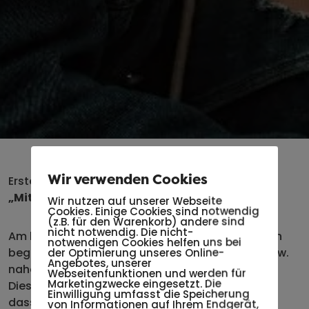
Wir verwenden Cookies
Erster Teil der 3-teiligen Vortragsreihe:
„Mit meiner Tochter durch die Pubertät“
Wir nutzen auf unserer Webseite
Cookies. Einige Cookies sind notwendig
(z.B. für den Warenkorb) andere sind
nicht notwendig. Die nicht-
Am langsamen Übergang zum Erwachsenwerden
notwendigen Cookies helfen uns bei
beginnen junge Menschen sich von den Eltern bzw.
der Optimierung unseres Online-
Angebotes, unserer
nahen Bezugspersonen abzugrenzen.
Webseitenfunktionen und werden für
Marketingzwecke eingesetzt. Die
Diese Entwicklungsaufgabe zeigt sich oft darin,
Einwilligung umfasst die Speicherung
dass Themen wie Sexualität oder Emotionalität
von Informationen auf Ihrem Endgerät,