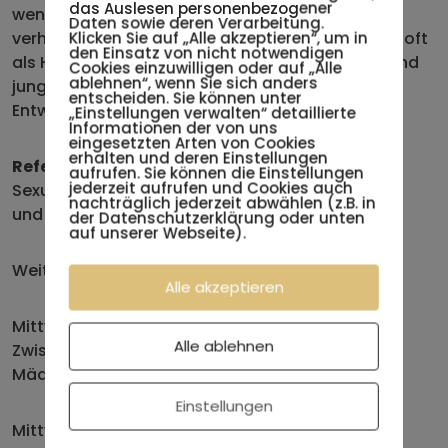
das Auslesen personenbezogener
weniger oder gar nicht mehr mit den Eltern
Daten sowie deren Verarbeitung.
verhandelt werden. Wie können Eltern mit dieser oft
Klicken Sie auf „Alle akzeptieren“, um in
den Einsatz von nicht notwendigen
als Herausforderung erlebten Phase umgehen und
Cookies einzuwilligen oder auf „Alle
ablehnen“, wenn Sie sich anders
junge Mädchen positiv in ihrer (sexuellen)
entscheiden. Sie können unter
Entwicklung begleiten?
„Einstellungen verwalten“ detaillierte
Informationen der von uns
eingesetzten Arten von Cookies
erhalten und deren Einstellungen
Referentin: Adriane Krem, MSc
aufrufen. Sie können die Einstellungen
jederzeit aufrufen und Cookies auch
Sexualpädagogin, Sexualberaterin, Dipl. Lebens-
nachträglich jederzeit abwählen (z.B. in
und Sozialberaterin
der Datenschutzerklärung oder unten
auf unserer Webseite).
Weitere Termine:
Alle akzeptieren
Mittwoch, 19. März 2025
Alle ablehnen
Zwischen inneren und äußeren Bildern: Mein
Mädchen und seine Selbstwahrnehmung
Einstellungen
Mittwoch, 26. März 2025