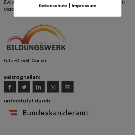
Zwischen Selbstzweifeln und Welteroberung: Mein
|
Datenschutz
Impressum
Mädchen und das Chaos der Gefühle
Foto-Credit: Canva
Beitrag teilen:
unterstützt durch: