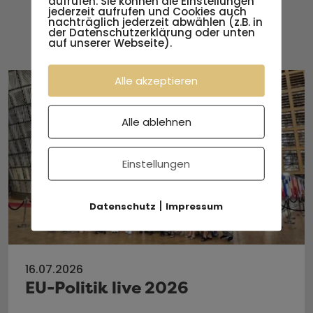
aufrufen. Sie können die Einstellungen
jederzeit aufrufen und Cookies auch
nachträglich jederzeit abwählen (z.B. in
der Datenschutzerklärung oder unten
Weitere Neuigkeiten
auf unserer Webseite).
Alle akzeptieren
Alle ablehnen
Einstellungen
|
Datenschutz
Impressum
16.07.2026
EU-Politik live 2026