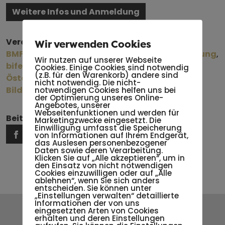
Weitere Infos und Anmeldung
Veranstalter*innen:
Wir verwenden Cookies
BMFWF – Bundesinstitut für Erwachsenenbildung
,
Wir nutzen auf unserer Webseite
bifeb
, Ring Österreichischer Bildungswerke,
Cookies. Einige Cookies sind notwendig
(z.B. für den Warenkorb) andere sind
Österreichische Gesellschaft für Politische
nicht notwendig. Die nicht-
Bildung (ÖGPB)
notwendigen Cookies helfen uns bei
, St. Virgil Salzburg
der Optimierung unseres Online-
Angebotes, unserer
Webseitenfunktionen und werden für
Beitrag teilen:
Marketingzwecke eingesetzt. Die
Einwilligung umfasst die Speicherung
von Informationen auf Ihrem Endgerät,
das Auslesen personenbezogener
Daten sowie deren Verarbeitung.
Klicken Sie auf „Alle akzeptieren“, um in
den Einsatz von nicht notwendigen
Cookies einzuwilligen oder auf „Alle
ablehnen“, wenn Sie sich anders
entscheiden. Sie können unter
„Einstellungen verwalten“ detaillierte
Informationen der von uns
eingesetzten Arten von Cookies
erhalten und deren Einstellungen